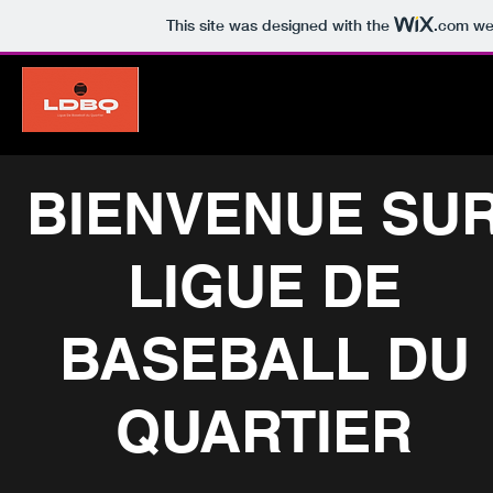
This site was designed with the
.com
web
BIENVENUE SU
LIGUE DE
BASEBALL DU
QUARTIER