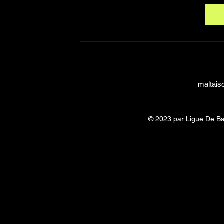
maltais
© 2023 par Ligue De Ba